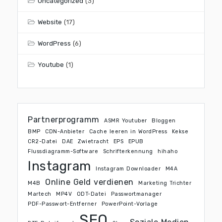
Uncategorized
(3)
Website
(17)
WordPress
(6)
Youtube
(1)
Partnerprogramm
ASMR Youtuber
Bloggen
BMP
CDN-Anbieter
Cache leeren in WordPress
Kekse
CR2-Datei
DAE
Zwietracht
EPS
EPUB
Flussdiagramm-Software
Schrifterkennung
hihaho
Instagram
Instagram Downloader
M4A
Online Geld verdienen
M4B
Marketing Trichter
Martech
MP4V
ODT-Datei
Passwortmanager
PDF-Passwort-Entferner
PowerPoint-Vorlage
SEO