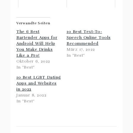
Verwandte Seiten
The 6 Best
10 Best Text-To-
Bartender Apps for
Speech Online Tools
Android Will Help
Recommended
You Make Drinks
März 17, 2022
Like a Pro!
In "Best"
Oktober 6, 2022
In "Best"
10 Best LGBT Dating
Apps and Websites
in 2022
Januar 8, 2022
In "Best"