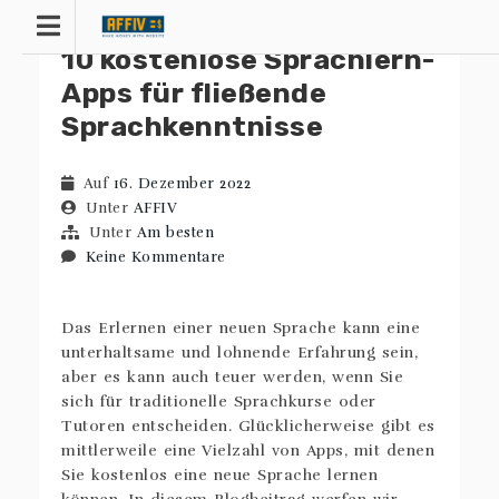
Zum
Inhalt
10 kostenlose Sprachlern-
springen
Apps für fließende
Sprachkenntnisse
Auf
16. Dezember 2022
Unter
AFFIV
Unter
Am besten
Keine Kommentare
Das Erlernen einer neuen Sprache kann eine
unterhaltsame und lohnende Erfahrung sein,
aber es kann auch teuer werden, wenn Sie
sich für traditionelle Sprachkurse oder
Tutoren entscheiden. Glücklicherweise gibt es
mittlerweile eine Vielzahl von Apps, mit denen
Sie kostenlos eine neue Sprache lernen