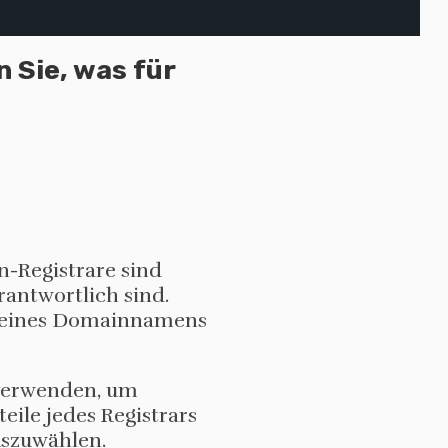
 Sie, was für
-Registrare sind
antwortlich sind.
ng eines Domainnamens
e verwenden, um
ile jedes Registrars
uszuwählen.