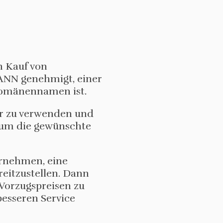
n Kauf von
ANN genehmigt, einer
-Domänennamen ist.
r zu verwenden und
 um die gewünschte
rnehmen, eine
eitzustellen. Dann
orzugspreisen zu
esseren Service