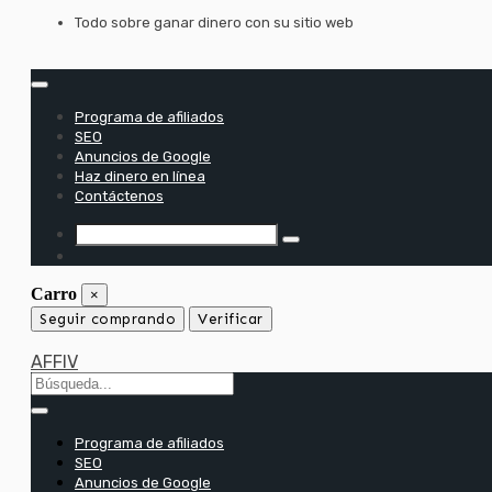
saltar
Todo sobre ganar dinero con su sitio web
al
contenido
Programa de afiliados
SEO
Anuncios de Google
Haz dinero en línea
Contáctenos
Carro
×
Seguir comprando
Verificar
AFFIV
Programa de afiliados
SEO
Anuncios de Google