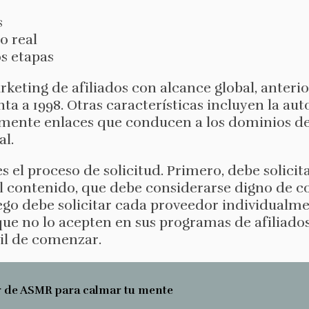
s
o real
os etapas
arketing de afiliados con alcance global, ante
 a 1998. Otras características incluyen la au
mente enlaces que conducen a los dominios de 
l.
s el proceso de solicitud. Primero, debe solicita
del contenido, que debe considerarse digno de co
uego debe solicitar cada proveedor individualme
que no lo acepten en sus programas de afiliados
il de comenzar.
r de ASMR para calmar tu mente