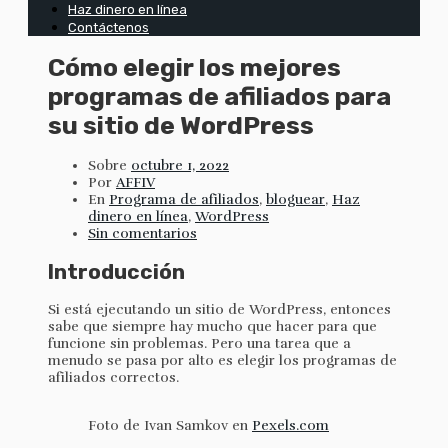
Haz dinero en línea
Contáctenos
Cómo elegir los mejores
programas de afiliados para
su sitio de WordPress
Sobre
octubre 1, 2022
Por
AFFIV
En
Programa de afiliados
,
bloguear
,
Haz
dinero en línea
,
WordPress
Sin comentarios
Introducción
Si está ejecutando un sitio de WordPress, entonces
sabe que siempre hay mucho que hacer para que
funcione sin problemas. Pero una tarea que a
menudo se pasa por alto es elegir los programas de
afiliados correctos.
Foto de Ivan Samkov en
Pexels.com