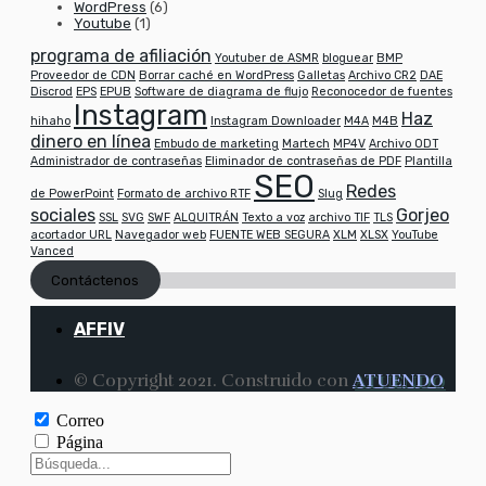
WordPress
(6)
Youtube
(1)
programa de afiliación
Youtuber de ASMR
bloguear
BMP
Proveedor de CDN
Borrar caché en WordPress
Galletas
Archivo CR2
DAE
Discrod
EPS
EPUB
Software de diagrama de flujo
Reconocedor de fuentes
Instagram
Haz
hihaho
Instagram Downloader
M4A
M4B
dinero en línea
Embudo de marketing
Martech
MP4V
Archivo ODT
Administrador de contraseñas
Eliminador de contraseñas de PDF
Plantilla
SEO
Redes
de PowerPoint
Formato de archivo RTF
Slug
sociales
Gorjeo
SSL
SVG
SWF
ALQUITRÁN
Texto a voz
archivo TIF
TLS
acortador URL
Navegador web
FUENTE WEB SEGURA
XLM
XLSX
YouTube
Vanced
Contáctenos
AFFIV
© Copyright 2021. Construido con
ATUENDO
Correo
Página