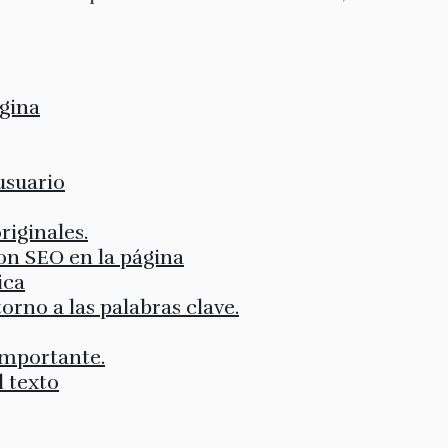
ágina
usuario
riginales.
on SEO en la página
ica
torno a las palabras clave.
importante.
l texto