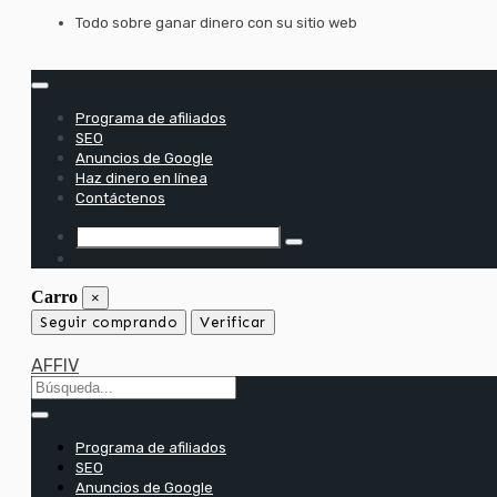
saltar
Todo sobre ganar dinero con su sitio web
al
contenido
Programa de afiliados
SEO
Anuncios de Google
Haz dinero en línea
Contáctenos
Carro
×
Seguir comprando
Verificar
AFFIV
Programa de afiliados
SEO
Anuncios de Google