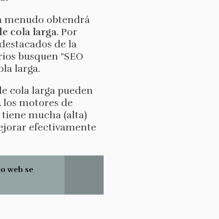
, a menudo obtendrá
de cola larga
. Por
 destacados de la
arios busquen "SEO
ola larga.
de cola larga pueden
A los motores de
 tiene mucha (alta)
ejorar efectivamente
io web se