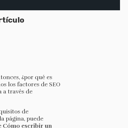
rtículo
ntonces, ¿por qué es
dos los factores de SEO
 a través de
quisitos de
 la página, puede
de
Cómo escribir un