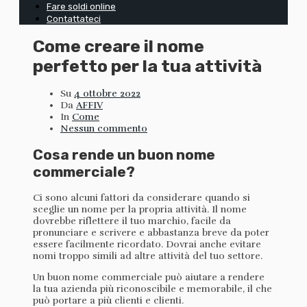
Fare soldi online
Contattateci
Come creare il nome
perfetto per la tua attività
Su
4 ottobre 2022
Da
AFFIV
In
Come
Nessun commento
Cosa rende un buon nome
commerciale?
Ci sono alcuni fattori da considerare quando si
sceglie un nome per la propria attività. Il nome
dovrebbe riflettere il tuo marchio, facile da
pronunciare e scrivere e abbastanza breve da poter
essere facilmente ricordato. Dovrai anche evitare
nomi troppo simili ad altre attività del tuo settore.
Un buon nome commerciale può aiutare a rendere
la tua azienda più riconoscibile e memorabile, il che
può portare a più clienti e clienti.