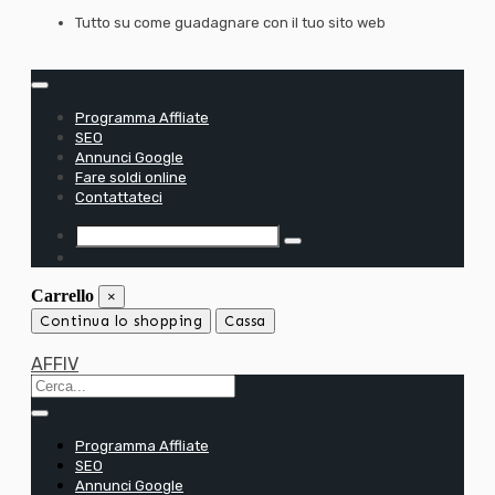
Passa
Tutto su come guadagnare con il tuo sito web
al
contenuto
Programma Affliate
SEO
Annunci Google
Fare soldi online
Contattateci
Carrello
×
Continua lo shopping
Cassa
AFFIV
Programma Affliate
SEO
Annunci Google