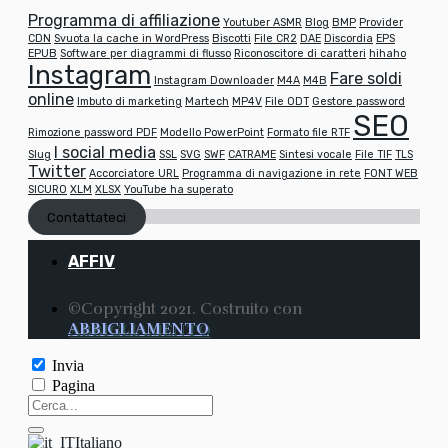
Programma di affiliazione
Youtuber ASMR
Blog
BMP
Provider
CDN
Svuota la cache in WordPress
Biscotti
File CR2
DAE
Discordia
EPS
EPUB
Software per diagrammi di flusso
Riconoscitore di caratteri
hihaho
Instagram
Fare soldi
Instagram Downloader
M4A
M4B
online
Imbuto di marketing
Martech
MP4V
File ODT
Gestore password
SEO
Rimozione password PDF
Modello PowerPoint
Formato file RTF
I social media
Slug
SSL
SVG
SWF
CATRAME
Sintesi vocale
File TIF
TLS
Twitter
Accorciatore URL
Programma di navigazione in rete
FONT WEB
SICURO
XLM
XLSX
YouTube ha superato
Contattateci
AFFIV
©Copyright 2021. Costruito con
ABBIGLIAMENTO
Invia
Pagina
Italiano