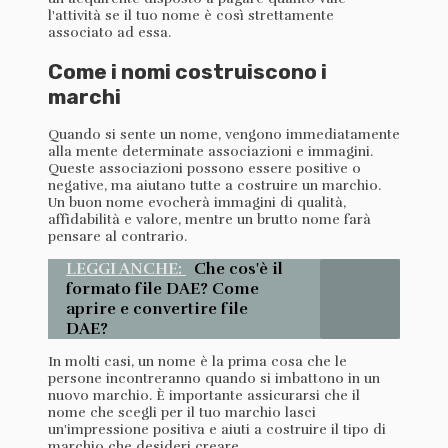
l'attività se il tuo nome è così strettamente
associato ad essa.
Come i nomi costruiscono i
marchi
Quando si sente un nome, vengono immediatamente
alla mente determinate associazioni e immagini.
Queste associazioni possono essere positive o
negative, ma aiutano tutte a costruire un marchio.
Un buon nome evocherà immagini di qualità,
affidabilità e valore, mentre un brutto nome farà
pensare al contrario.
LEGGI ANCHE:
Che cos'è il
formato file DAE? Come
aprire e convertire file
DAE?
In molti casi, un nome è la prima cosa che le
persone incontreranno quando si imbattono in un
nuovo marchio. È importante assicurarsi che il
nome che scegli per il tuo marchio lasci
un'impressione positiva e aiuti a costruire il tipo di
marchio che desideri creare.