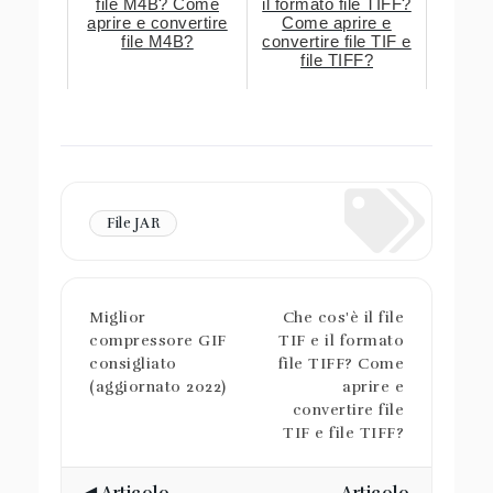
file M4B? Come
il formato file TIFF?
aprire e convertire
Come aprire e
file M4B?
convertire file TIF e
file TIFF?
File JAR
Miglior
Che cos'è il file
compressore GIF
TIF e il formato
consigliato
file TIFF? Come
(aggiornato 2022)
aprire e
convertire file
TIF e file TIFF?