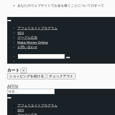
コ
あなたのウェブサイトでお金を稼ぐことについてのすべて
ン
テ
ン
ツ
アフェリエイトプログラム
へ
SEO
移
グーグル広告
Make Money Online
動
お問い合わせ
カート
×
ショッピングを続ける
チェックアウト
AFFIV
アフェリエイトプログラム
SEO
グーグル広告