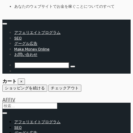
コ
あなたのウェブサイトでお金を稼ぐことについてのすべて
ン
テ
ン
ツ
アフェリエイトプログラム
へ
SEO
移
グーグル広告
Make Money Online
動
お問い合わせ
カート
×
ショッピングを続ける
チェックアウト
AFFIV
アフェリエイトプログラム
SEO
グーグル広告