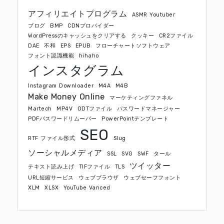
アフィリエイトプログラム
ASMR Youtuber
ブログ
BMP
CDNプロバイダー
WordPressのキャッシュをクリアする
クッキー
CR2ファイル
DAE
不和
EPS
EPUB
フローチャートソフトウェア
フォント認識機能
hihaho
インスタグラム
Instagram Downloader
M4A
M4B
Make Money Online
マーケティングファネル
Martech
MP4V
ODTファイル
パスワードマネージャー
PDFパスワードリムーバー
PowerPointテンプレート
SEO
RTF ファイル形式
Slug
ソーシャルメディア
SSL
SVG
SWF
タール
ツイッター
テキスト読み上げ
TIFファイル
TLS
URL短縮サービス
ウェブブラウザ
ウェブセーフフォント
XLM
XLSX
YouTube Vanced