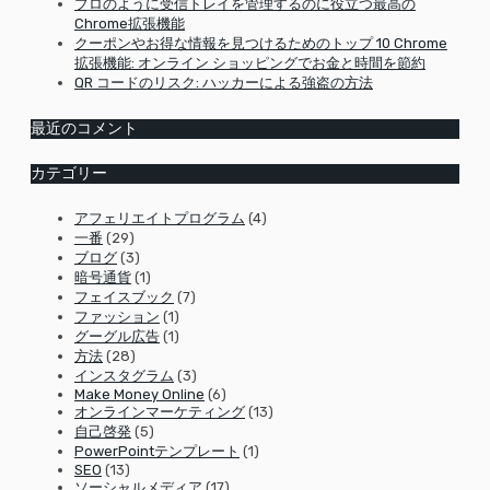
プロのように受信トレイを管理するのに役立つ最高の
Chrome拡張機能
クーポンやお得な情報を見つけるためのトップ 10 Chrome
拡張機能: オンライン ショッピングでお金と時間を節約
QR コードのリスク: ハッカーによる強盗の方法
最近のコメント
カテゴリー
アフェリエイトプログラム
(4)
一番
(29)
ブログ
(3)
暗号通貨
(1)
フェイスブック
(7)
ファッション
(1)
グーグル広告
(1)
方法
(28)
インスタグラム
(3)
Make Money Online
(6)
オンラインマーケティング
(13)
自己啓発
(5)
PowerPointテンプレート
(1)
SEO
(13)
ソーシャルメディア
(17)