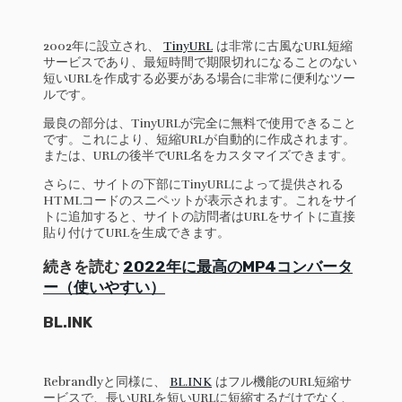
2002年に設立され、
TinyURL
は非常に古風なURL短縮
サービスであり、最短時間で期限切れになることのない
短いURLを作成する必要がある場合に非常に便利なツー
ルです。
最良の部分は、TinyURLが完全に無料で使用できること
です。これにより、短縮URLが自動的に作成されます。
または、URLの後半でURL名をカスタマイズできます。
さらに、サイトの下部にTinyURLによって提供される
HTMLコードのスニペットが表示されます。これをサイ
トに追加すると、サイトの訪問者はURLをサイトに直接
貼り付けてURLを生成できます。
続きを読む
2022年に最高のMP4コンバータ
ー（使いやすい）
BL.INK
Rebrandlyと同様に、
BL.INK
はフル機能のURL短縮サ
ービスで、長いURLを短いURLに短縮するだけでなく、