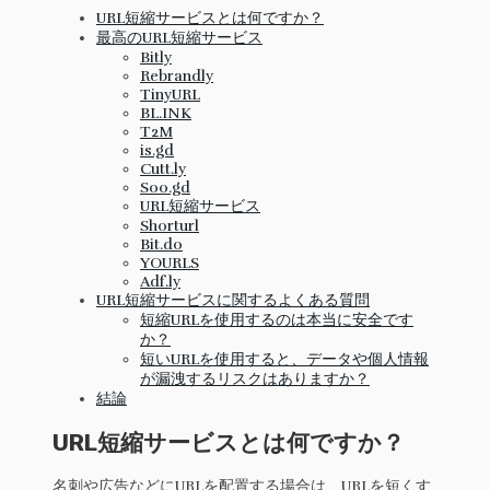
URL短縮サービスとは何ですか？
最高のURL短縮サービス
Bitly
Rebrandly
TinyURL
BL.INK
T2M
is.gd
Cutt.ly
Soo.gd
URL短縮サービス
Shorturl
Bit.do
YOURLS
Adf.ly
URL短縮サービスに関するよくある質問
短縮URLを使用するのは本当に安全です
か？
短いURLを使用すると、データや個人情報
が漏洩するリスクはありますか？
結論
URL短縮サービスとは何ですか？
名刺や広告などにURLを配置する場合は、URLを短くす