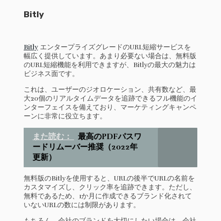
Bitly
Bitly
エンタープライズグレードのURL短縮サービスを
幅広く提供しています。あまり必要ない場合は、無料版
のURL短縮機能を利用できますが、Bitlyの最大の魅力は
ビジネス面です。
これは、ユーザーのジオロケーション、共有数など、最
大20個のリアルタイムデータを追跡できるフル機能のイ
ンターフェイスを備えており、マーケティングキャンペ
ーンに非常に役立ちます。
また読む：
最高のPDFパスワ
ードリムーバー推奨（2022年
更新）
無料版のBitlyを使用すると、URLの後半でURLの名前を
カスタマイズし、クリック率を追跡できます。ただし、
無料であるため、1か月に作成できるブランド化されて
いないURLの数には制限があります。
もちろん、会社のブランドを大切にしたい場合は、会社