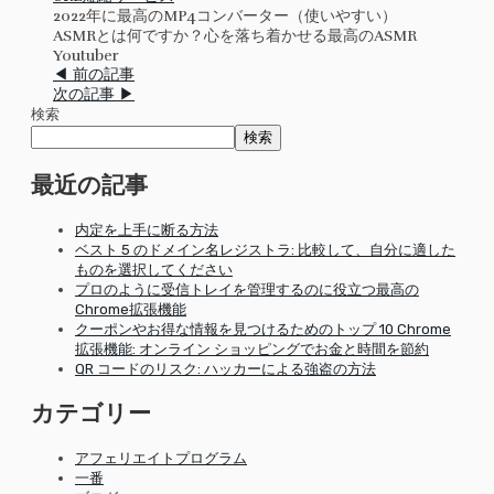
2022年に最高のMP4コンバーター（使いやすい）
ASMRとは何ですか？心を落ち着かせる最高のASMR
Youtuber
◀ 前の記事
次の記事 ▶
検索
検索
最近の記事
内定を上手に断る方法
ベスト 5 のドメイン名レジストラ: 比較して、自分に適した
ものを選択してください
プロのように受信トレイを管理するのに役立つ最高の
Chrome拡張機能
クーポンやお得な情報を見つけるためのトップ 10 Chrome
拡張機能: オンライン ショッピングでお金と時間を節約
QR コードのリスク: ハッカーによる強盗の方法
カテゴリー
アフェリエイトプログラム
一番