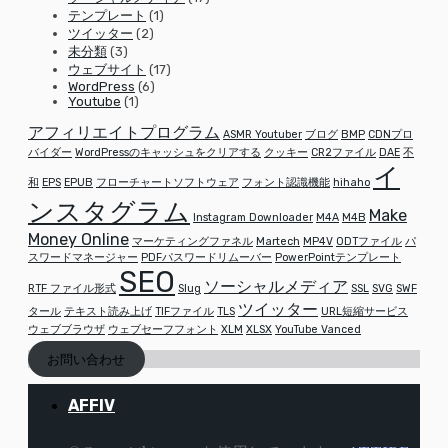
テンプレート
(1)
ツイッター
(2)
未分類
(3)
ウェブサイト
(17)
WordPress
(6)
Youtube
(1)
アフィリエイトプログラム
ASMR Youtuber
ブログ
BMP
CDNプロ
バイダー
WordPressのキャッシュをクリアする
クッキー
CR2ファイル
DAE
不
イ
和
EPS
EPUB
フローチャートソフトウェア
フォント認識機能
hihaho
ンスタグラム
Make
Instagram Downloader
M4A
M4B
Money Online
マーケティングファネル
Martech
MP4V
ODTファイル
パ
スワードマネージャー
PDFパスワードリムーバー
PowerPointテンプレート
SEO
ソーシャルメディア
RTF ファイル形式
Slug
SSL
SVG
SWF
ツイッター
タール
テキスト読み上げ
TIFファイル
TLS
URL短縮サービス
ウェブブラウザ
ウェブセーフフォント
XLM
XLSX
YouTube Vanced
お問い合わせ
AFFIV