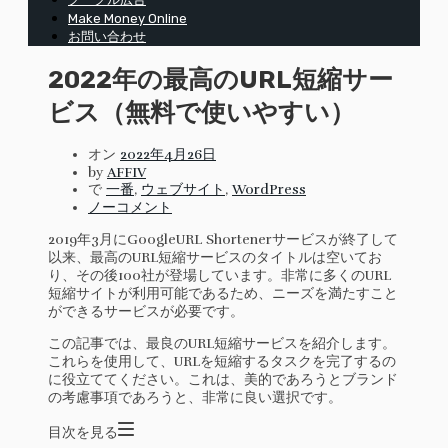
Make Money Online
お問い合わせ
2022年の最高のURL短縮サー
ビス（無料で使いやすい）
オン
2022年4月26日
by
AFFIV
で
一番
,
ウェブサイト
,
WordPress
ノーコメント
2019年3月にGoogleURL Shortenerサービスが終了して
以来、最高のURL短縮サービスのタイトルは空いてお
り、その後100社が登場しています。非常に多くのURL
短縮サイトが利用可能であるため、ニーズを満たすこと
ができるサービスが必要です。
この記事では、最良のURL短縮サービスを紹介します。
これらを使用して、URLを短縮するタスクを完了するの
に役立ててください。これは、美的であろうとブランド
の考慮事項であろうと、非常に良い選択です。
目次を見る