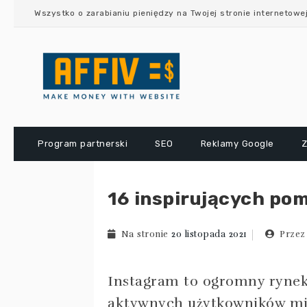
Przejdź
Wszystko o zarabianiu pieniędzy na Twojej stronie internetowe
do
treści
Program partnerski
SEO
Reklamy Google
Z
16 inspirujących po
Na stronie
20 listopada 2021
Przez
Instagram to ogromny ryne
aktywnych użytkowników mie