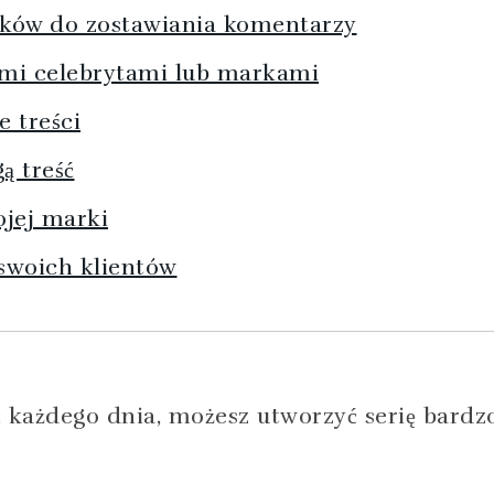
ników do zostawiania komentarzy
ymi celebrytami lub markami
e treści
ą treść
ojej marki
 swoich klientów
ać każdego dnia, możesz utworzyć serię bardz