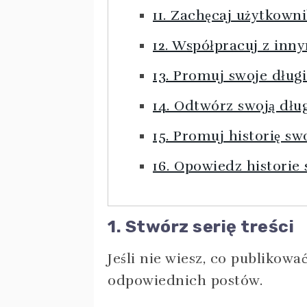
11. Zachęcaj użytkow
12. Współpracuj z inn
13. Promuj swoje długi
14. Odtwórz swoją dług
15. Promuj historię sw
16. Opowiedz historie
1. Stwórz serię treści
Jeśli nie wiesz, co publikow
odpowiednich postów.