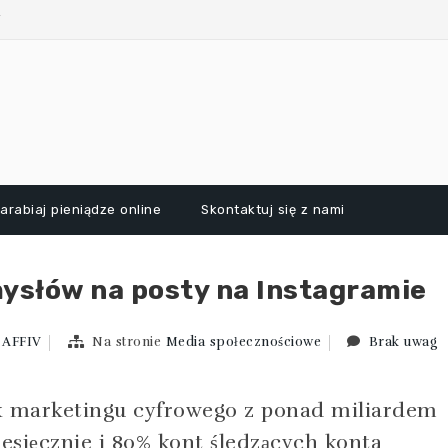
j
arabiaj pieniądze online
Skontaktuj się z nami
mysłów na posty na Instagramie
AFFIV
Na stronie
Media społecznościowe
Brak uwag
k marketingu cyfrowego z ponad miliardem
sięcznie i 80% kont śledzących konta