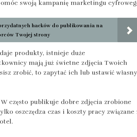
pomóc swoją kampanię marketingu cyfroweg
przydatnych hacków do publikowania na
orców Twojej strony
edaje produkty, istnieje duże
kownicy mają już świetne zdjęcia Twoich
sz zrobić, to zapytać ich lub ustawić własny
 W często publikuje dobre zdjęcia zrobione
tylko oszczędza czas i koszty pracy związane 
otel.