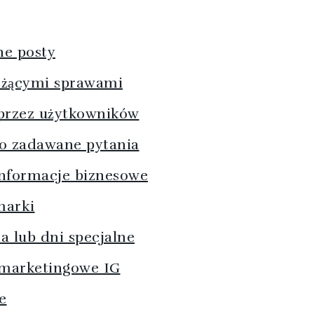
ne posty
ieżącymi sprawami
 przez użytkowników
to zadawane pytania
 informacje biznesowe
 marki
a lub dni specjalne
y marketingowe IG
e