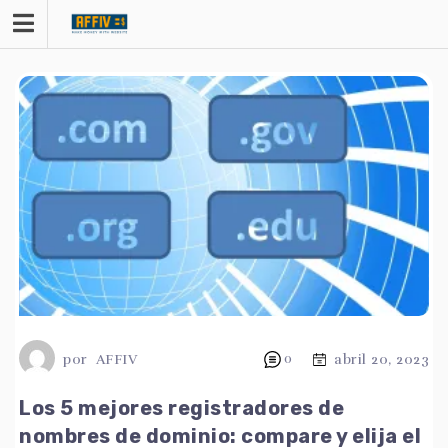
saltar
al
contenido
por
AFFIV
0
abril 20, 2023
Los 5 mejores registradores de
nombres de dominio: compare y elija el