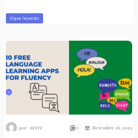
Sigue leyendo
por
AFFIV
0
diciembre 16, 2022