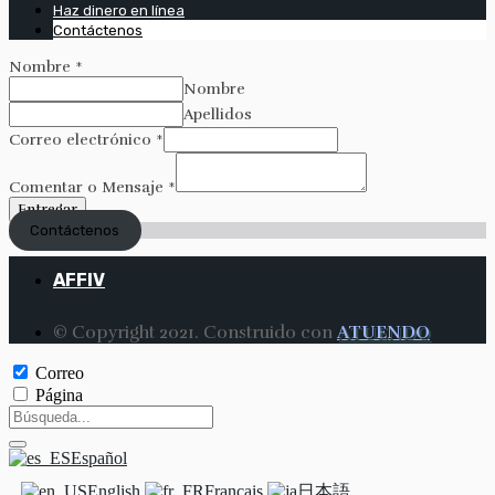
Haz dinero en línea
Contáctenos
Nombre
*
Nombre
Apellidos
Correo electrónico
*
Comentar o Mensaje
*
Entregar
Contáctenos
AFFIV
© Copyright 2021. Construido con
ATUENDO
Correo
Página
Español
English
Français
日本語