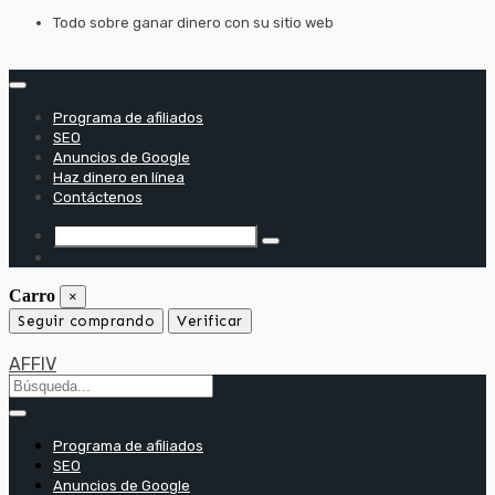
saltar
Todo sobre ganar dinero con su sitio web
al
contenido
Programa de afiliados
SEO
Anuncios de Google
Haz dinero en línea
Contáctenos
Carro
×
Seguir comprando
Verificar
AFFIV
Programa de afiliados
SEO
Anuncios de Google