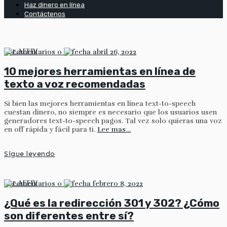
Haz dinero en línea
Contáctenos
por
AFFIV
0
abril 26, 2022
10 mejores herramientas en línea de
texto a voz recomendadas
Si bien las mejores herramientas en línea text-to-speech
cuestan dinero, no siempre es necesario que los usuarios usen
generadores text-to-speech pagos. Tal vez solo quieras una voz
en off rápida y fácil para ti.
Lee mas…
Sigue leyendo
por
AFFIV
0
febrero 8, 2022
¿Qué es la redirección 301 y 302? ¿Cómo
son diferentes entre sí?