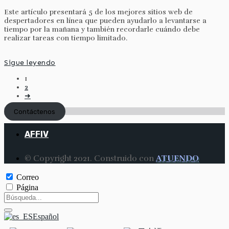
Este artículo presentará 5 de los mejores sitios web de
despertadores en línea que pueden ayudarlo a levantarse a
tiempo por la mañana y también recordarle cuándo debe
realizar tareas con tiempo limitado.
Sigue leyendo
Navegación
1
2
de
➜
entradas
Contáctenos
AFFIV
© Copyright 2021. Construido con
ATUENDO
Correo
Página
Español