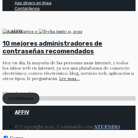
Haz dinero en línea
Contáctenos
por
AFFIV
0
junio 11, 2022
10 mejores administradores de
contraseñas recomendados
Hoy en día, la mayoría de las personas usan Internet, y todos
los sitios web en Internet, ya sea una plataforma de comercio
electrónico, correo electrónico, blog, servicio web, aplicación u
otros tipos, le preguntarán.
Lee mas…
Sigue leyendo
Contáctenos
AFFIV
© Copyright 2021. Construido con
ATUENDO