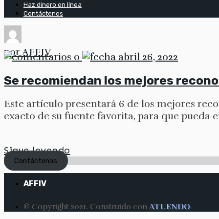
Haz dinero en línea
Contáctenos
por
AFFIV
0
abril 26, 2022
Se recomiendan los mejores recono
Este artículo presentará 6 de los mejores re
exacto de su fuente favorita, para que pueda 
Sigue leyendo
Contáctenos
AFFIV
© Copyright 2021. Construido con
ATUENDO