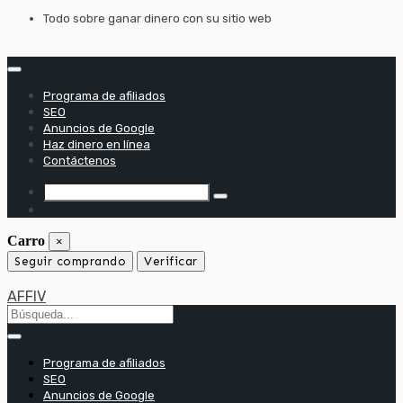
saltar
Todo sobre ganar dinero con su sitio web
al
contenido
Programa de afiliados
SEO
Anuncios de Google
Haz dinero en línea
Contáctenos
Carro
×
Seguir comprando
Verificar
AFFIV
Programa de afiliados
SEO
Anuncios de Google