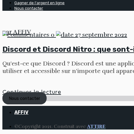
Gagner de l'argent en ligne
Nous contacter
par
AFFIV
0
27 septembre 2022
Discord et Discord Nitro : que sont
Qu'est-ce que Discord ? Discord est une applica
utiliser et accessible sur n'importe quel appare
Continuer la lecture
Nous contacter
AFFIV
©Copyright 2021. Construit avec
ATTIRE