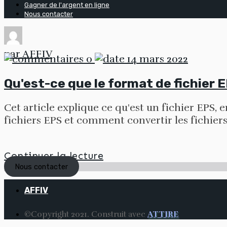
Gagner de l'argent en ligne
Nous contacter
par
AFFIV
0
14 mars 2022
Qu'est-ce que le format de fichier 
Cet article explique ce qu'est un fichier EPS, en
fichiers EPS et comment convertir les fichiers
Continuer la lecture
Nous contacter
AFFIV
©Copyright 2021. Construit avec
ATTIRE