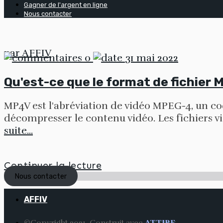
Gagner de l'argent en ligne
Nous contacter
par
AFFIV
0
31 mai 2022
Qu'est-ce que le format de fichier 
MP4V est l'abréviation de vidéo MPEG-4, un c
décompresser le contenu vidéo. Les fichiers v
suite...
Continuer la lecture
Nous contacter
AFFIV
©Copyright 2021. Construit avec
ATTIRE