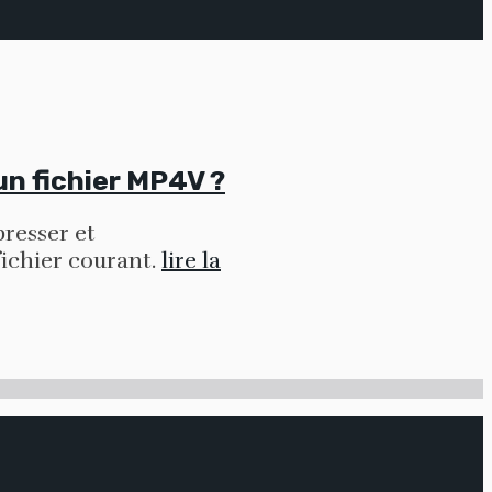
un fichier MP4V ?
resser et
fichier courant.
lire la