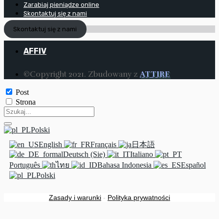
Zarabiaj pieniądze online
Skontaktuj się z nami
Skontaktuj się z nami
AFFIV
©Copyright 2021. Zbudowany z
ATTIRE
Post
Strona
Polski
English
Français
日本語
Deutsch (Sie)
Italiano
Português
ไทย
Bahasa Indonesia
Español
Polski
Zasady i warunki
-
Polityka prywatności