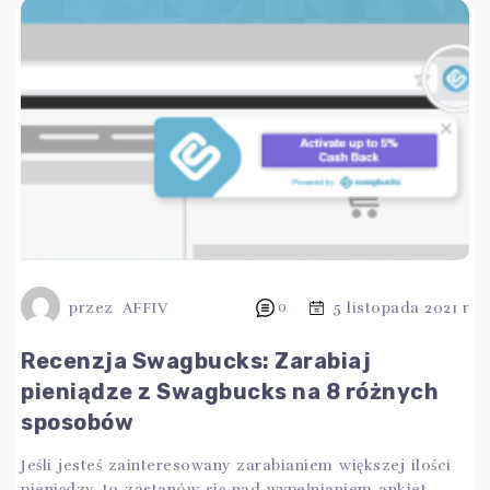
przez
AFFIV
0
5 listopada 2021 r
Recenzja Swagbucks: Zarabiaj
pieniądze z Swagbucks na 8 różnych
sposobów
Jeśli jesteś zainteresowany zarabianiem większej ilości
pieniędzy, to zastanów się nad wypełnianiem ankiet