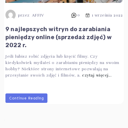
przez
AFFIV
0
1 września 2022
9 najlepszych witryn do zarabiania
pieniędzy online (sprzedaż zdjęć) w
2022 r.
Jeśli lubisz robić zdjęcia lub kręcić filmy. Czy
kiedykolwiek myślałeś o zarabianiu pieniędzy na swoim
hobby? Niektóre strony internetowe pozwalają na
przesyłanie swoich zdjęć i filmów, a.
czytaj więcej...
Continue Reading