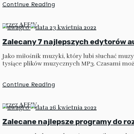
Continue Reading
przez
AFFIV
0
23 kwietnia 2022
Zalecany 7 najlepszych edytorów au
Jako miłośnik muzyki, który lubi słuchać muz
tysiące plików muzycznych MP3. Czasami moż
Continue Reading
przez
AFFIV
0
26 kwietnia 2022
Zalecane najlepsze programy do ro