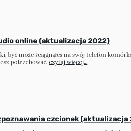
dio online (aktualizacja 2022)
yki, być może ściągnąłeś na swój telefon komór
esz potrzebować.
czytaj więcej...
zpoznawania czcionek (aktualizacja