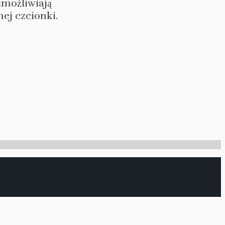
możliwiają
ej czcionki.