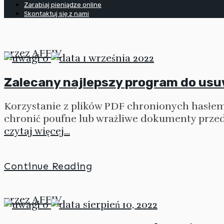
Zarabiaj pieniądze online
Skontaktuj się z nami
przez
AFFIV
0
1 września 2022
Zalecany najlepszy program do usu
Korzystanie z plików PDF chronionych hasłem 
chronić poufne lub wrażliwe dokumenty przed 
czytaj więcej...
Continue Reading
przez
AFFIV
0
sierpień 10, 2022