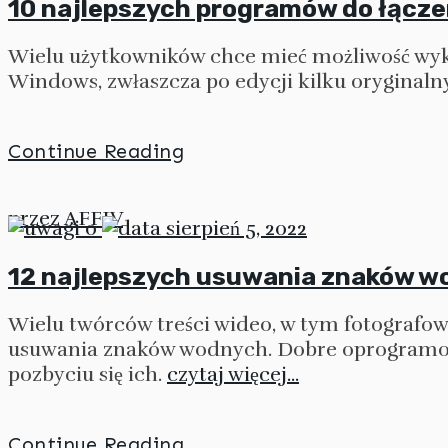
10 najlepszych programów do łączen
Wielu użytkowników chce mieć możliwość wy
Windows, zwłaszcza po edycji kilku oryginal
Continue Reading
przez
AFFIV
0
sierpień 5, 2022
12 najlepszych usuwania znaków wo
Wielu twórców treści wideo, w tym fotografow
usuwania znaków wodnych. Dobre oprogram
pozbyciu się ich.
czytaj więcej...
Continue Reading