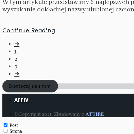
W tym artykule przedstawimy 6 najlepszych 
wyszukanie dokładnej nazwy ulubionej czcionk
Continue Reading
Nawigacja
➜
1
po
2
wpisach
3
➜
Skontaktuj się z nami
AFFIV
©Copyright 2021. Zbudowany z
ATTIRE
Post
Strona