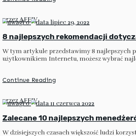
przez
AFFIV
0
lipiec 29, 2022
8 najlepszych rekomendacji dotyc
W tym artykule przedstawimy 8 najlepszych pr
użytkownikiem Internetu, możesz wybrać najlep
Continue Reading
przez
AFFIV
0
11 czerwca 2022
Zalecane 10 najlepszych menedżer
W dzisiejszych czasach większość ludzi korzyst