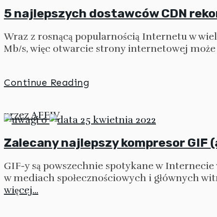
5 najlepszych dostawców CDN rek
Wraz z rosnącą popularnością Internetu w wie
Mb/s, więc otwarcie strony internetowej może
Continue Reading
przez
AFFIV
0
25 kwietnia 2022
Zalecany najlepszy kompresor GIF (
GIF-y są powszechnie spotykane w Internecie
w mediach społecznościowych i głównych witr
więcej...