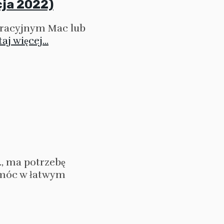
cja 2022)
eracyjnym Mac lub
aj więcej...
., ma potrzebę
móc w łatwym