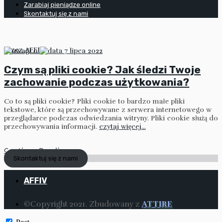
Zarabiaj pieniądze online
Skontaktuj się z nami
przez
AFFIV
0
7 lipca 2022
Czym są pliki cookie? Jak śledzi Twoje
zachowanie podczas użytkowania?
Co to są pliki cookie? Pliki cookie to bardzo małe pliki
tekstowe, które są przechowywane z serwera internetowego w
przeglądarce podczas odwiedzania witryny. Pliki cookie służą do
przechowywania informacji.
czytaj więcej...
Continue Reading
Skontaktuj się z nami
AFFIV
©Copyright 2021. Zbudowany z
ATTIRE