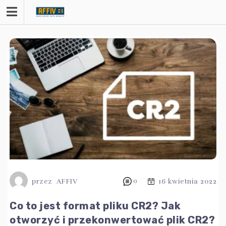
Przejdź
do
treści
przez
AFFIV
0
16 kwietnia 2022
Co to jest format pliku CR2? Jak
otworzyć i przekonwertować plik CR2?