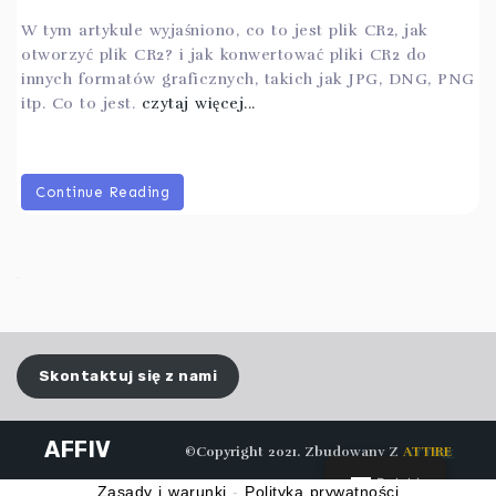
W tym artykule wyjaśniono, co to jest plik CR2, jak
otworzyć plik CR2? i jak konwertować pliki CR2 do
innych formatów graficznych, takich jak JPG, DNG, PNG
itp. Co to jest.
czytaj więcej...
Continue Reading
Skontaktuj się z nami
AFFIV
©Copyright 2021. Zbudowany Z
ATTIRE
Polski
Zasady i warunki
-
Polityka prywatności