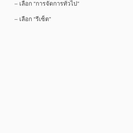
– เลือก “การจัดการทั่วไป”
– เลือก “รีเซ็ต”