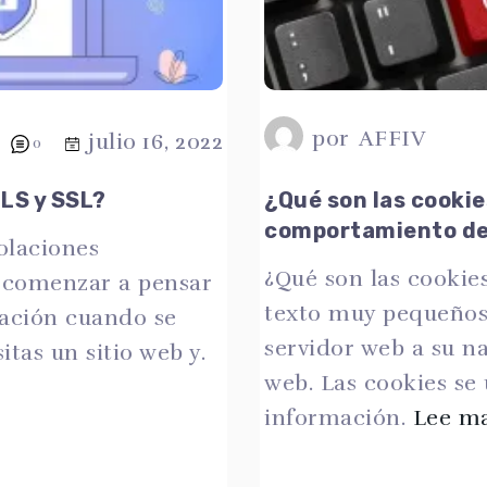
por
AFFIV
julio 16, 2022
0
TLS y SSL?
¿Qué son las cooki
comportamiento de
olaciones
¿Qué son las cookie
 comenzar a pensar
texto muy pequeños
ación cuando se
servidor web a su na
itas un sitio web y.
web. Las cookies se
información.
Lee m