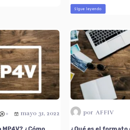
Sigue leyendo
por
AFFIV
mayo 31, 2022
0
vo MP4V? ¿Cómo
¿Qué es el formato