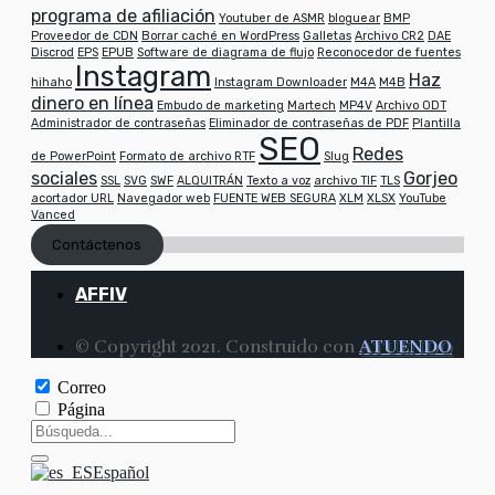
programa de afiliación
Youtuber de ASMR
bloguear
BMP
Proveedor de CDN
Borrar caché en WordPress
Galletas
Archivo CR2
DAE
Discrod
EPS
EPUB
Software de diagrama de flujo
Reconocedor de fuentes
Instagram
Haz
hihaho
Instagram Downloader
M4A
M4B
dinero en línea
Embudo de marketing
Martech
MP4V
Archivo ODT
Administrador de contraseñas
Eliminador de contraseñas de PDF
Plantilla
SEO
Redes
de PowerPoint
Formato de archivo RTF
Slug
sociales
Gorjeo
SSL
SVG
SWF
ALQUITRÁN
Texto a voz
archivo TIF
TLS
acortador URL
Navegador web
FUENTE WEB SEGURA
XLM
XLSX
YouTube
Vanced
Contáctenos
AFFIV
© Copyright 2021. Construido con
ATUENDO
Correo
Página
Español