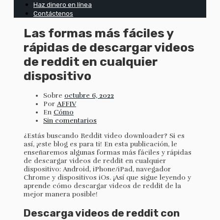
Haz dinero en línea
Contáctenos
Las formas más fáciles y
rápidas de descargar videos
de reddit en cualquier
dispositivo
Sobre
octubre 6, 2022
Por
AFFIV
En
Cómo
Sin comentarios
¿Estás buscando Reddit video downloader? Si es
así, ¡este blog es para ti! En esta publicación, le
enseñaremos algunas formas más fáciles y rápidas
de descargar videos de reddit en cualquier
dispositivo: Android, iPhone/iPad, navegador
Chrome y dispositivos iOs. ¡Así que sigue leyendo y
aprende cómo descargar videos de reddit de la
mejor manera posible!
Descarga videos de reddit con