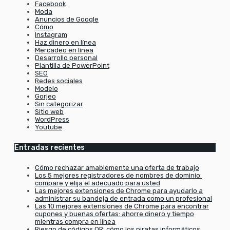
Facebook
Moda
Anuncios de Google
Cómo
Instagram
Haz dinero en línea
Mercadeo en línea
Desarrollo personal
Plantilla de PowerPoint
SEO
Redes sociales
Modelo
Gorjeo
Sin categorizar
Sitio web
WordPress
Youtube
Entradas recientes
Cómo rechazar amablemente una oferta de trabajo
Los 5 mejores registradores de nombres de dominio:
compare y elija el adecuado para usted
Las mejores extensiones de Chrome para ayudarlo a
administrar su bandeja de entrada como un profesional
Las 10 mejores extensiones de Chrome para encontrar
cupones y buenas ofertas: ahorre dinero y tiempo
mientras compra en línea
Riesgo de códigos QR: cómo los piratas informáticos