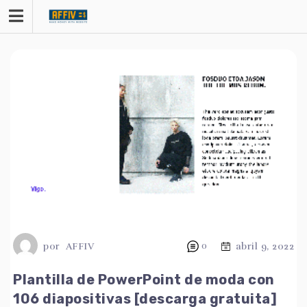
saltar
al
contenido
por
AFFIV
0
abril 9, 2022
Plantilla de PowerPoint de moda con
106 diapositivas [descarga gratuita]