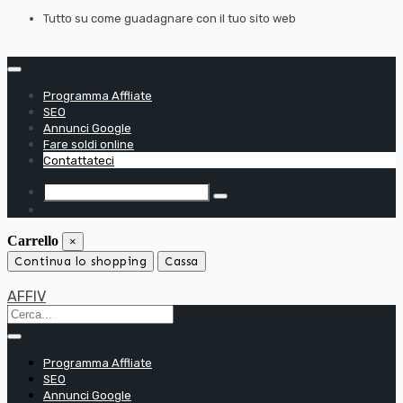
Passa
Tutto su come guadagnare con il tuo sito web
al
contenuto
Programma Affliate
SEO
Annunci Google
Fare soldi online
Contattateci
Carrello
×
Continua lo shopping
Cassa
AFFIV
Programma Affliate
SEO
Annunci Google