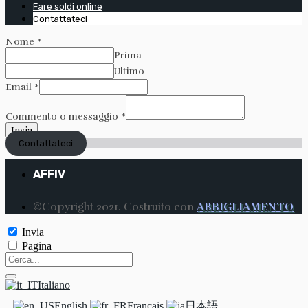
Fare soldi online
Contattateci
Nome
*
Prima
Ultimo
Email
*
Commento o messaggio
*
Invia
Contattateci
AFFIV
©Copyright 2021. Costruito con
ABBIGLIAMENTO
Invia
Pagina
Italiano
English
Français
日本語