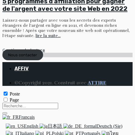
5 programmes d'affiliation pour gagner
de l'argent avec votre site Web en 2022
Laissez-nous partager avec vous les secrets des experts
étrangers de l'argent en ligne en 2021, et devenons riches
ensemble ! Après que votre nouveau site web soit opérationnel,
l'étape suivante.
lire la suite...
Continuer la lecture
Nous contacter
AFFIV
©Copyright 2021. Construit avec
ATTIRE
Poste
Page
Français
English
日本語
Deutsch (Sie)
Italiano
Polski
Português
ไทย