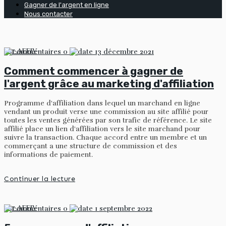
Gagner de l'argent en ligne
Nous contacter
par
AFFIV
0
13 décembre 2021
Comment commencer à gagner de
l'argent grâce au marketing d'affiliation
Programme d'affiliation dans lequel un marchand en ligne
vendant un produit verse une commission au site affilié pour
toutes les ventes générées par son trafic de référence. Le site
affilié place un lien d'affiliation vers le site marchand pour
suivre la transaction. Chaque accord entre un membre et un
commerçant a une structure de commission et des
informations de paiement.
Continuer la lecture
par
AFFIV
0
1 septembre 2022