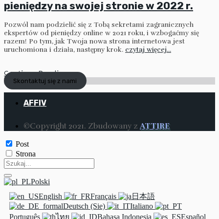
pieniędzy na swojej stronie w 2022 r.
Pozwól nam podzielić się z Tobą sekretami zagranicznych
ekspertów od pieniędzy online w 2021 roku, i wzbogaćmy się
razem! Po tym, jak Twoja nowa strona internetowa jest
uruchomiona i działa, następny krok.
czytaj więcej...
Continue Reading
Skontaktuj się z nami
AFFIV
©Copyright 2021. Zbudowany z
ATTIRE
Post
Strona
Polski
English
Français
日本語
Deutsch (Sie)
Italiano
Português
ไทย
Bahasa Indonesia
Español