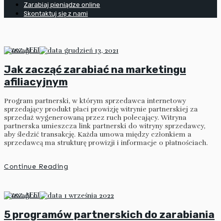
Zarabiaj pieniądze online
Skontaktuj się z nami
przez
AFFIV
0
grudzień 13, 2021
Jak zacząć zarabiać na marketingu
afiliacyjnym
Program partnerski, w którym sprzedawca internetowy
sprzedający produkt płaci prowizję witrynie partnerskiej za
sprzedaż wygenerowaną przez ruch polecający. Witryna
partnerska umieszcza link partnerski do witryny sprzedawcy,
aby śledzić transakcję. Każda umowa między członkiem a
sprzedawcą ma strukturę prowizji i informacje o płatnościach.
Continue Reading
przez
AFFIV
0
1 września 2022
5 programów partnerskich do zarabiania