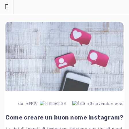
Passa
al
contenuto
da
AFFIV
0
26 novembre 2021
Come creare un buon nome Instagram?
I 2 tipi di "nomi" di Instagram Esistono due tipi di nomi