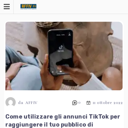
Passa
al
contenuto
da
AFFIV
0
11 ottobre 2022
Come utilizzare gli annunci TikTok per
raggiungere il tuo pubblico di