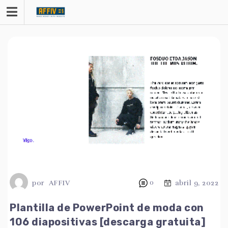
saltar
al
contenido
por
AFFIV
0
abril 9, 2022
Plantilla de PowerPoint de moda con
106 diapositivas [descarga gratuita]