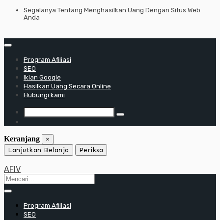
Lewati
Segalanya Tentang Menghasilkan Uang Dengan Situs Web
Anda
ke
konten
Program Afiliasi
SEO
Iklan Google
Hasilkan Uang Secara Online
Hubungi kami
Keranjang
×
Lanjutkan Belanja
Periksa
AFIV
Program Afiliasi
SEO