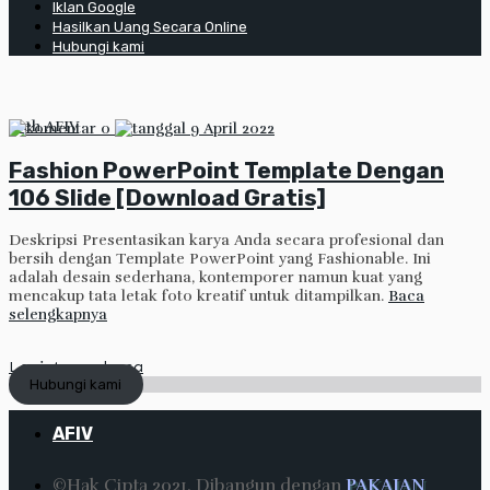
Iklan Google
Hasilkan Uang Secara Online
Hubungi kami
oleh
AFIV
0
9 April 2022
Fashion PowerPoint Template Dengan
106 Slide [Download Gratis]
Deskripsi Presentasikan karya Anda secara profesional dan
bersih dengan Template PowerPoint yang Fashionable. Ini
adalah desain sederhana, kontemporer namun kuat yang
mencakup tata letak foto kreatif untuk ditampilkan.
Baca
selengkapnya
Lanjut membaca
Hubungi kami
AFIV
©Hak Cipta 2021. Dibangun dengan
PAKAIAN