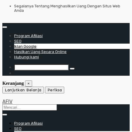
Lewati
Segalanya Tentang Menghasilkan Uang Dengan Situs Web
Anda
ke
konten
Program Afiliasi
SEO
Iklan Google
Hasilkan Uang Secara Online
Hubungi kami
Keranjang
×
Lanjutkan Belanja
Periksa
AFIV
Program Afiliasi
SEO