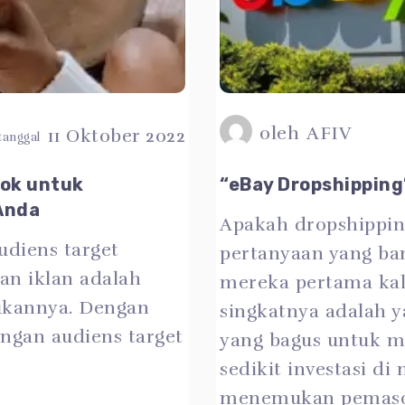
oleh
AFIV
11 Oktober 2022
Tok untuk
“eBay Dropshipping
Anda
Apakah dropshipping
udiens target
pertanyaan yang ba
an iklan adalah
mereka pertama kal
ukannya. Dengan
singkatnya adalah y
ngan audiens target
yang bagus untuk m
sedikit investasi d
menemukan pemasok