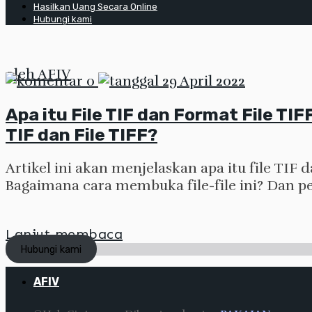
Hasilkan Uang Secara Online
Hubungi kami
oleh
AFIV
0
29 April 2022
Apa itu File TIF dan Format File T
TIF dan File TIFF?
Artikel ini akan menjelaskan apa itu file TIF
Bagaimana cara membuka file-file ini? Dan p
Lanjut membaca
Hubungi kami
AFIV