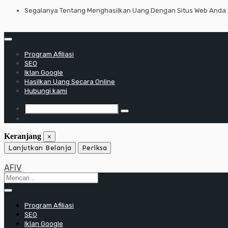
Lewati
Segalanya Tentang Menghasilkan Uang Dengan Situs Web Anda
ke
konten
Program Afiliasi
SEO
Iklan Google
Hasilkan Uang Secara Online
Hubungi kami
Keranjang
×
Lanjutkan Belanja
Periksa
AFIV
Program Afiliasi
SEO
Iklan Google