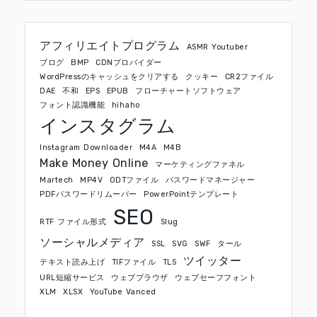
アフィリエイトプログラム
ASMR Youtuber
ブログ
BMP
CDNプロバイダー
WordPressのキャッシュをクリアする
クッキー
CR2ファイル
DAE
不和
EPS
EPUB
フローチャートソフトウェア
フォント認識機能
hihaho
インスタグラム
Instagram Downloader
M4A
M4B
Make Money Online
マーケティングファネル
Martech
MP4V
ODTファイル
パスワードマネージャー
PDFパスワードリムーバー
PowerPointテンプレート
SEO
RTF ファイル形式
Slug
ソーシャルメディア
SSL
SVG
SWF
タール
ツイッター
テキスト読み上げ
TIFファイル
TLS
URL短縮サービス
ウェブブラウザ
ウェブセーフフォント
XLM
XLSX
YouTube Vanced