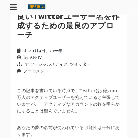
コ
ン
良いTwitterユーザー名を作
テ
ン
成するための最良のアプロ
ツ
ーチ
へ
移
動
オン
1月9日、2022年
by
AFFIV
で
ソーシャルメディア
,
ツイッター
ノーコメント
この記事を書いている時点で、Twitterは3億3000
万人のアクティブユーザーを抱えていると主張して
いますが、非アクティブなアカウントの数を明らか
にすることは望んでいません。
あなたの夢の名前が使われている可能性は十分にあ
ります。