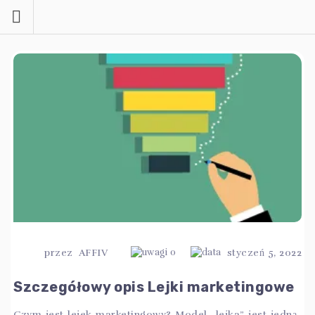
Przejdź
do
treści
przez
AFFIV
0
styczeń 5, 2022
Szczegółowy opis Lejki marketingowe
Czym jest lejek marketingowy? Model „lejka” jest jedną