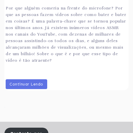
Por que alguém comeria na frente do microfone? Por
que as pessoas fazem vídeos sobre como bater e bater
em coisas? É uma palavra-chave que se tornou popular
nos últimos anos. Já existem inúmeros vídeos ASMR
nos canais do YouTube, com dezenas de milhares de
pessoas assistindo-os todos os dias, e alguns deles
alcançaram milhões de visualizações, ou mesmo mais
de um bilhão! Sobre o que é e por que esse tipo de
vídeo é tão atraente?
Continuar Lendo