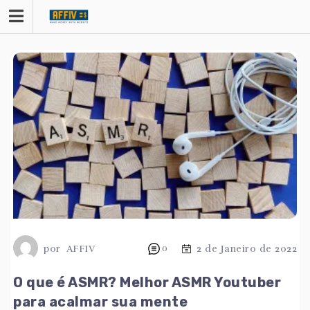
Saltar
para
o
conteúdo
por
AFFIV
0
2 de Janeiro de 2022
O que é ASMR? Melhor ASMR Youtuber
para acalmar sua mente