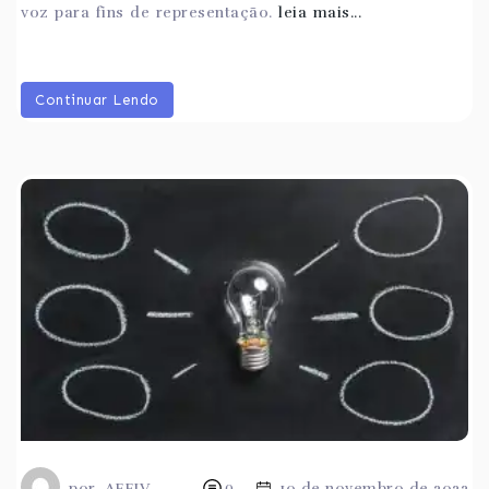
voz para fins de representação.
leia mais...
Continuar Lendo
por
AFFIV
0
10 de novembro de 2022