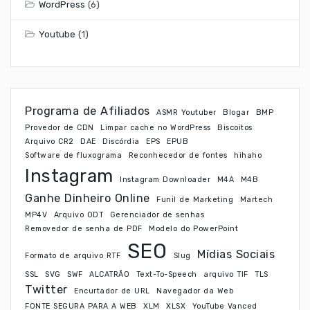
WordPress
(6)
Youtube
(1)
Programa de Afiliados
ASMR Youtuber
Blogar
BMP
Provedor de CDN
Limpar cache no WordPress
Biscoitos
Arquivo CR2
DAE
Discórdia
EPS
EPUB
Software de fluxograma
Reconhecedor de fontes
hihaho
Instagram
Instagram Downloader
M4A
M4B
Ganhe Dinheiro Online
Funil de Marketing
Martech
MP4V
Arquivo ODT
Gerenciador de senhas
Removedor de senha de PDF
Modelo do PowerPoint
SEO
Mídias Sociais
Formato de arquivo RTF
Slug
SSL
SVG
SWF
ALCATRÃO
Text-To-Speech
arquivo TIF
TLS
Twitter
Encurtador de URL
Navegador da Web
FONTE SEGURA PARA A WEB
XLM
XLSX
YouTube Vanced