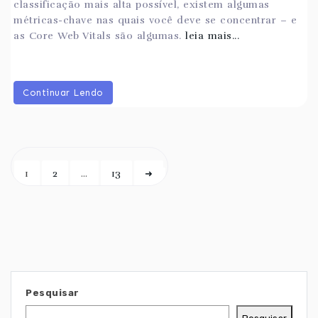
classificação mais alta possível, existem algumas
métricas-chave nas quais você deve se concentrar – e
as Core Web Vitals são algumas.
leia mais...
Continuar Lendo
1
2
…
13
➜
Pesquisar