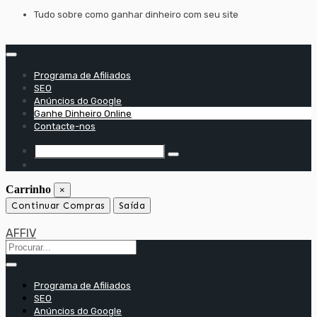
Saltar
Tudo sobre como ganhar dinheiro com seu site
para
o
conteúdo
Programa de Afiliados
SEO
Anúncios do Google
Ganhe Dinheiro Online
Contacte-nos
Carrinho
×
Continuar Compras
Saída
AFFIV
Programa de Afiliados
SEO
Anúncios do Google