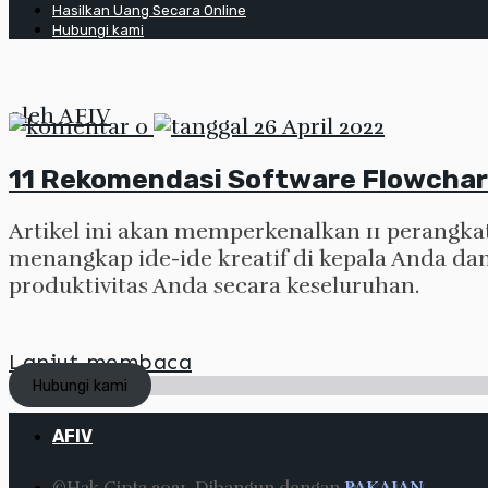
Hasilkan Uang Secara Online
Hubungi kami
oleh
AFIV
0
26 April 2022
11 Rekomendasi Software Flowchar
Artikel ini akan memperkenalkan 11 perangk
menangkap ide-ide kreatif di kepala Anda da
produktivitas Anda secara keseluruhan.
Lanjut membaca
Hubungi kami
AFIV
©Hak Cipta 2021. Dibangun dengan
PAKAIAN