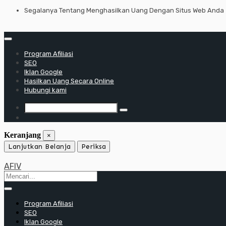
Lewati
Segalanya Tentang Menghasilkan Uang Dengan Situs Web Anda
ke
konten
Program Afiliasi
SEO
Iklan Google
Hasilkan Uang Secara Online
Hubungi kami
Keranjang
×
Lanjutkan Belanja
Periksa
AFIV
Program Afiliasi
SEO
Iklan Google