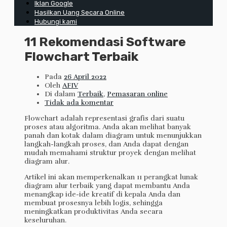
Iklan Google
Hasilkan Uang Secara Online
Hubungi kami
11 Rekomendasi Software
Flowchart Terbaik
Pada
26 April 2022
Oleh
AFIV
Di dalam
Terbaik
,
Pemasaran online
Tidak ada komentar
Flowchart adalah representasi grafis dari suatu
proses atau algoritma. Anda akan melihat banyak
panah dan kotak dalam diagram untuk menunjukkan
langkah-langkah proses, dan Anda dapat dengan
mudah memahami struktur proyek dengan melihat
diagram alur.
Artikel ini akan memperkenalkan 11 perangkat lunak
diagram alur terbaik yang dapat membantu Anda
menangkap ide-ide kreatif di kepala Anda dan
membuat prosesnya lebih logis, sehingga
meningkatkan produktivitas Anda secara
keseluruhan.