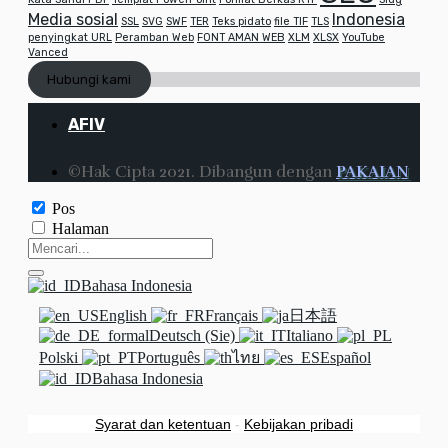
Media sosial
Indonesia
SSL
SVG
SWF
TER
Teks pidato
file TIF
TLS
penyingkat URL
Peramban Web
FONT AMAN WEB
XLM
XLSX
YouTube
Vanced
Hubungi kami
AFIV
©Hak Cipta 2021. Dibangun dengan
PAKAIAN
Pos
Halaman
Bahasa Indonesia
English
Français
日本語
Deutsch (Sie)
Italiano
Polski
Português
ไทย
Español
Bahasa Indonesia
Syarat dan ketentuan
-
Kebijakan pribadi