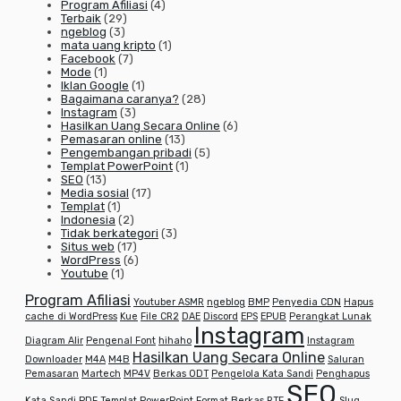
Program Afiliasi
(4)
Terbaik
(29)
ngeblog
(3)
mata uang kripto
(1)
Facebook
(7)
Mode
(1)
Iklan Google
(1)
Bagaimana caranya?
(28)
Instagram
(3)
Hasilkan Uang Secara Online
(6)
Pemasaran online
(13)
Pengembangan pribadi
(5)
Templat PowerPoint
(1)
SEO
(13)
Media sosial
(17)
Templat
(1)
Indonesia
(2)
Tidak berkategori
(3)
Situs web
(17)
WordPress
(6)
Youtube
(1)
Program Afiliasi
Youtuber ASMR
ngeblog
BMP
Penyedia CDN
Hapus
cache di WordPress
Kue
File CR2
DAE
Discord
EPS
EPUB
Perangkat Lunak
Instagram
Diagram Alir
Pengenal Font
hihaho
Instagram
Hasilkan Uang Secara Online
Downloader
M4A
M4B
Saluran
Pemasaran
Martech
MP4V
Berkas ODT
Pengelola Kata Sandi
Penghapus
SEO
Kata Sandi PDF
Templat PowerPoint
Format Berkas RTF
Slug