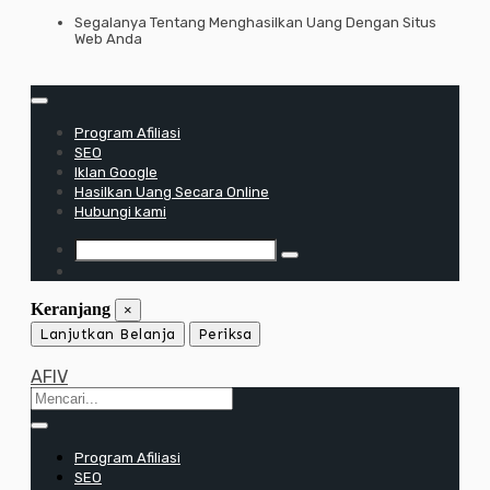
Lewati
Segalanya Tentang Menghasilkan Uang Dengan Situs
Web Anda
ke
konten
Program Afiliasi
SEO
Iklan Google
Hasilkan Uang Secara Online
Hubungi kami
Keranjang
×
Lanjutkan Belanja
Periksa
AFIV
Program Afiliasi
SEO