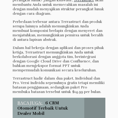
perangkat lunak? Jangan khawatir,
Terrastruct
akan
membantu Anda untuk memecahkan masalah ini
dengan mudah menyajikan struktur perangkat lunak
dengan cara diagram.
Perbedaan terbesar antara Terrastruct dan produk
serupa lainnya adalah memungkinkan Anda
membuat komposisi berlapis dengan menyeret dan
menjatuhkan, memungkinkan pemirsa untuk beralih
di antara lapisan abstrak.
Dalam hal bekerja dengan aplikasi dan proses pihak
ketiga, Terrastruct memungkinkan Anda untuk
berkolaborasi dengan anggota tim, berintegrasi
dengan Google Cloud Drive dan Confluence, dan
bahkan mengekspor format PPT untuk
mempermudah komunikasi secara keseluruhan.
Terrastruct hadir dalam dua paket, Individual dan
Pro. Versi Individu sepenuhnya gratis tetapi memiliki
batasan penggunaan, sedangkan paket Pro
membuka batasan tersebut untuk $14.99 per bulan.
BACA JUGA:
6 CRM
Otomotif Terbaik Untuk
Dealer Mobil