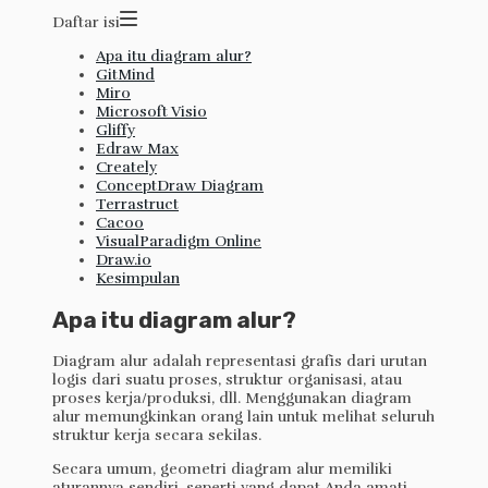
Daftar isi
Apa itu diagram alur?
GitMind
Miro
Microsoft Visio
Gliffy
Edraw Max
Creately
ConceptDraw Diagram
Terrastruct
Cacoo
VisualParadigm Online
Draw.io
Kesimpulan
Apa itu diagram alur?
Diagram alur adalah representasi grafis dari urutan
logis dari suatu proses, struktur organisasi, atau
proses kerja/produksi, dll. Menggunakan diagram
alur memungkinkan orang lain untuk melihat seluruh
struktur kerja secara sekilas.
Secara umum, geometri diagram alur memiliki
aturannya sendiri, seperti yang dapat Anda amati