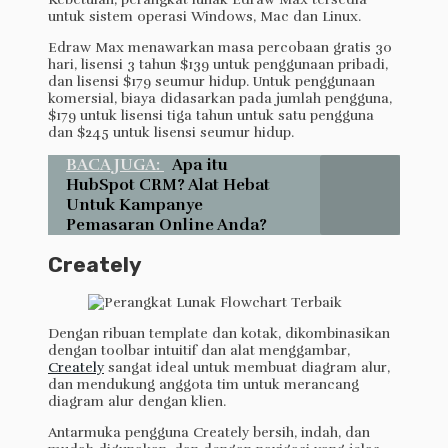
untuk sistem operasi Windows, Mac dan Linux.
Edraw Max menawarkan masa percobaan gratis 30
hari, lisensi 3 tahun $139 untuk penggunaan pribadi,
dan lisensi $179 seumur hidup. Untuk penggunaan
komersial, biaya didasarkan pada jumlah pengguna,
$179 untuk lisensi tiga tahun untuk satu pengguna
dan $245 untuk lisensi seumur hidup.
BACA JUGA:
Apa itu
HubSpot CRM? Alat Hebat
Untuk Kampanye
Pemasaran Online Anda?
Creately
Dengan ribuan template dan kotak, dikombinasikan
dengan toolbar intuitif dan alat menggambar,
Creately
sangat ideal untuk membuat diagram alur,
dan mendukung anggota tim untuk merancang
diagram alur dengan klien.
Antarmuka pengguna Creately bersih, indah, dan