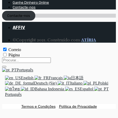
Ganhe Dinheiro Online
Contacte-nos
Contacte-nos
AFFIV
©Copyright 2021. Construído com
ATÍRIA
Correio
Página
Português
English
Français
日本語
Deutsch (Sie)
Italiano
Polski
ไทย
Bahasa Indonesia
Español
Português
Termos e Condições
-
Política de Privacidade