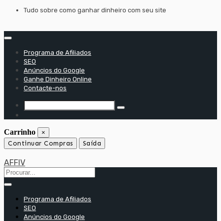
Saltar
Tudo sobre como ganhar dinheiro com seu site
para
o
conteúdo
Programa de Afiliados
SEO
Anúncios do Google
Ganhe Dinheiro Online
Contacte-nos
Carrinho
×
Continuar Compras
Saída
AFFIV
Programa de Afiliados
SEO
Anúncios do Google