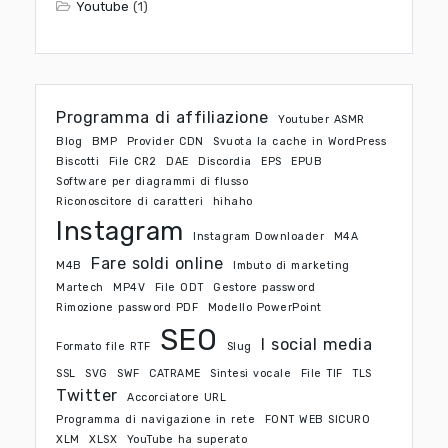
Youtube
(1)
Programma di affiliazione
Youtuber ASMR
Blog
BMP
Provider CDN
Svuota la cache in WordPress
Biscotti
File CR2
DAE
Discordia
EPS
EPUB
Software per diagrammi di flusso
Riconoscitore di caratteri
hihaho
Instagram
Instagram Downloader
M4A
Fare soldi online
M4B
Imbuto di marketing
Martech
MP4V
File ODT
Gestore password
Rimozione password PDF
Modello PowerPoint
SEO
I social media
Formato file RTF
Slug
SSL
SVG
SWF
CATRAME
Sintesi vocale
File TIF
TLS
Twitter
Accorciatore URL
Programma di navigazione in rete
FONT WEB SICURO
XLM
XLSX
YouTube ha superato