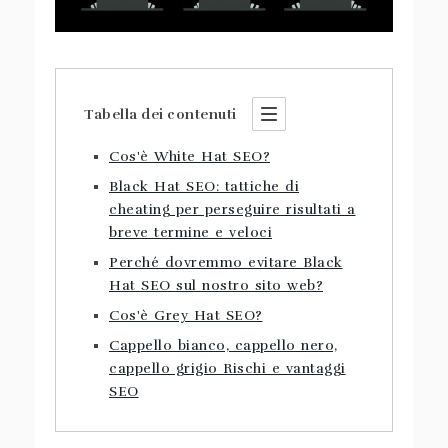
Tabella dei contenuti
Cos'è White Hat SEO?
Black Hat SEO: tattiche di
cheating per perseguire risultati a
breve termine e veloci
Perché dovremmo evitare Black
Hat SEO sul nostro sito web?
Cos'è Grey Hat SEO?
Cappello bianco, cappello nero,
cappello grigio Rischi e vantaggi
SEO