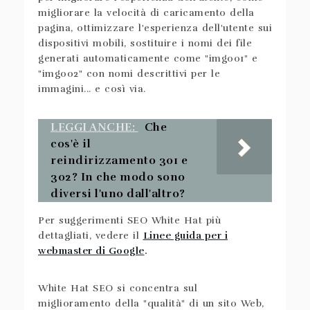
migliorare la velocità di caricamento della
pagina, ottimizzare l'esperienza dell'utente sui
dispositivi mobili, sostituire i nomi dei file
generati automaticamente come "img001" e
"img002" con nomi descrittivi per le
immagini... e così via.
LEGGI ANCHE:
Che
cos'è il
reindirizzamento 301 e
302? In che modo sono
diversi l'uno dall'altro?
Per suggerimenti SEO White Hat più
dettagliati, vedere il
Linee guida per i
webmaster di Google
.
White Hat SEO si concentra sul
miglioramento della "qualità" di un sito Web,