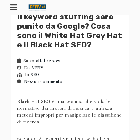
Passa
al
Il keyword stuffing sarà
contenuto
punito da Google? Cosa
sono il White Hat Grey Hat
e il Black Hat SEO?
Su
20 ottobre 2021
Da
AFFIV
In
SEO
Nessun commento
Black Hat SEO
è una tecnica che viola le
normative dei motori di ricerca e utilizza
metodi impropri per manipolare le classifiche
di ricerca.
Secondo gli esperti SEO, i siti web che si