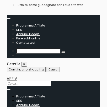
Passa
Tutto su come guadagnare con il tuo sito web
al
contenuto
Programma Affliate
SEO
Annunci Google
Fare soldi online
Contattateci
Carrello
×
Continua lo shopping
Cassa
AFFIV
Programma Affliate
SEO
Annunci Google