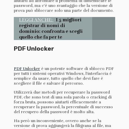
aiutarti ad affrontare il problema di dimenticare le
password, ma c'è uno svantaggio che la versione di
prova può sbloccare solo una parte del documento.
LEGGI ANCHE:
I 5 migliori
registrar di nomi di
dominio: confronta e scegli
quello che fa per te
PDF Unlocker
PDF Unlocker
è un potente software di sblocco PDF
per tutti i sistemi operativi Windows, l'interfaccia è
semplice da usare, tutto quello che devi fare è
scegliere il file e salvare il percorso.
Utilizzerà due metodi per recuperare la password
PDF, che sono test di una sola parola o cracking di
forza bruta, possono aiutarti efficacemente a
recuperare la password, la percentuale di successo
del recupero della password è molto alta.
Ha però un inconveniente, ovvero anche se la
versione di prova aggiungerà la filigrana al file, ma