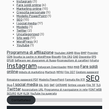
Instagram
(3)
Fare soldi online
(6)
Marketing online
(13)
Crescita personale
(5)
Modello PowerPoint
(1)
SEO
(13)
I social media
(17)
Modello
(1)
Twitter
(2)
Uncategorized
(3)
Sito web
(17)
WordPress
(6)
Youtube
(1)
Programma di affiliazione
Youtuber ASMR
Blog
BMP
Provider
CDN
Svuota la cache in WordPress
Biscotti
File CR2
DAE
Discordia
EPS
EPUB
Software per diagrammi di flusso
Riconoscitore di caratteri
hihaho
Instagram
Fare soldi
Instagram Downloader
M4A
M4B
online
Imbuto di marketing
Martech
MP4V
File ODT
Gestore password
SEO
Rimozione password PDF
Modello PowerPoint
Formato file RTF
I social media
Slug
SSL
SVG
SWF
CATRAME
Sintesi vocale
File TIF
TLS
Twitter
Accorciatore URL
Programma di navigazione in rete
FONT WEB
SICURO
XLM
XLSX
YouTube ha superato
Contattateci