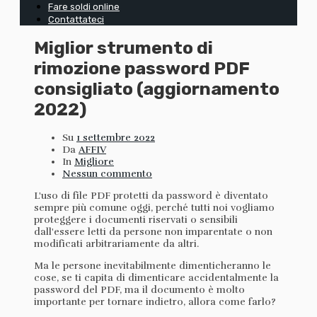
Fare soldi online
Contattateci
Miglior strumento di
rimozione password PDF
consigliato (aggiornamento
2022)
Su
1 settembre 2022
Da
AFFIV
In
Migliore
Nessun commento
L'uso di file PDF protetti da password è diventato
sempre più comune oggi, perché tutti noi vogliamo
proteggere i documenti riservati o sensibili
dall'essere letti da persone non imparentate o non
modificati arbitrariamente da altri.
Ma le persone inevitabilmente dimenticheranno le
cose, se ti capita di dimenticare accidentalmente la
password del PDF, ma il documento è molto
importante per tornare indietro, allora come farlo?